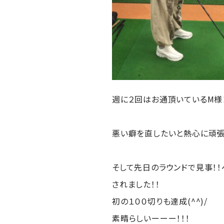
週に２回はお通頂いているM様！
悪い癖を直したいと熱心に頑張
そして先日のラウンドで見事！
されました！！
初の１００切りも達成(^^)/
素晴らしいーーー！！！