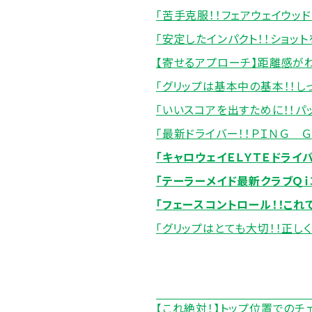
「苦手克服！！フェアウェイウッ
「安定したインパクト！！ショット
【寄せるアプローチ】距離感が
「グリップは基本中の基本！！し
「いいスコアを出すために！！パ
「最新ドライバー！！ＰＩＮＧ Ｇ
「キャロウェイＥＬＹＴＥドライ
「テーラーメイド最新クラブＱｉ
「フェースコントロール！！これ
「グリップはとても大切！！正し
【これ絶対！】トップ位置でのチ