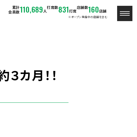
110,689
831
160
累計
打席数
店舗数
人
打席
店舗
会員数
※オープン準備中の店舗を含む
約３カ月！！