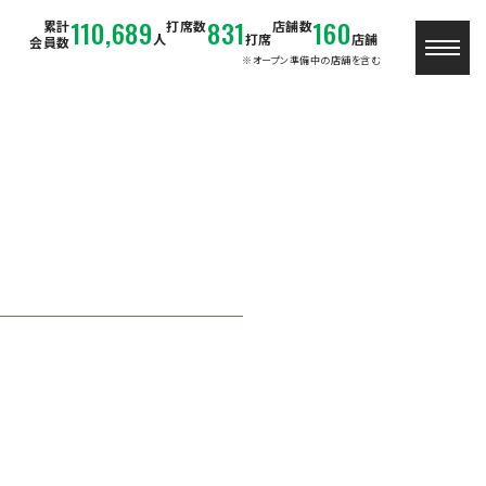
110,689
831
160
累計
打席数
店舗数
人
打席
店舗
会員数
※オープン準備中の店舗を含む