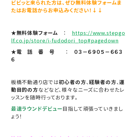
ビビッと来られた方は、ぜひ無料体験フォームま
たはお電話からお申込みください！↓↓
★無料体験フォーム
：
https://www.stepgo
lf.co.jp/store/i-fudodori_top#pagedown
★電 話 番 号
：
０３－６９０５－６６３
６
板橋不動通り店では
初心者の方
、
経験者の方
、
運
動目的の方
などなど、様々なニーズに合わせたレ
ッスンを随時行っております。
最速ラウンドデビュー
目指して頑張っていきまし
ょう！