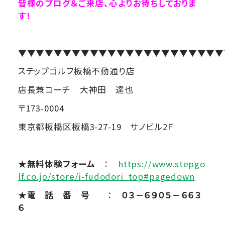
皆様のブログ＆ご来店、心よりお待ちしておりま
す！
▼▼▼▼▼▼▼▼▼▼▼▼▼▼▼▼▼▼▼▼▼▼▼
ステップゴルフ板橋不動通り店
店長兼コーチ 大神田 達也
〒173-0004
東京都板橋区板橋3-27-19 サノビル2Ｆ
★無料体験フォーム
：
https://www.stepgo
lf.co.jp/store/i-fudodori_top#pagedown
★電 話 番 号
：
０３－６９０５－６６３
６