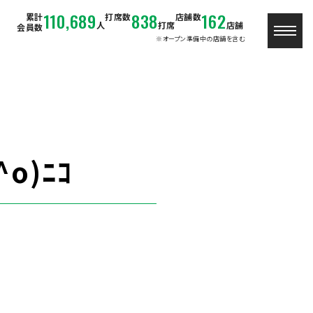
110,689
838
162
累計
打席数
店舗数
人
打席
店舗
会員数
※オープン準備中の店舗を含む
o)ﾆｺ