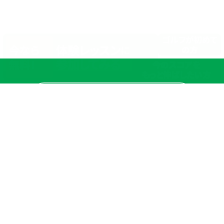
ゴルフが初めて
体験レッスン
今なら
に
の方
参加してみる
無料！
今のスコアを
もっと伸ばしたい方
店舗一覧
サイトマップ
TOP
店舗を探す