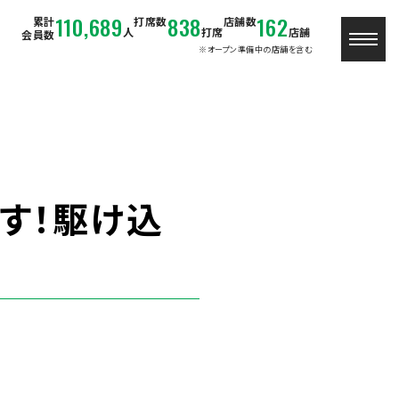
110,689
838
162
累計
打席数
店舗数
人
打席
店舗
会員数
※オープン準備中の店舗を含む
す！駆け込