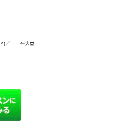
^o^)／ ←大益