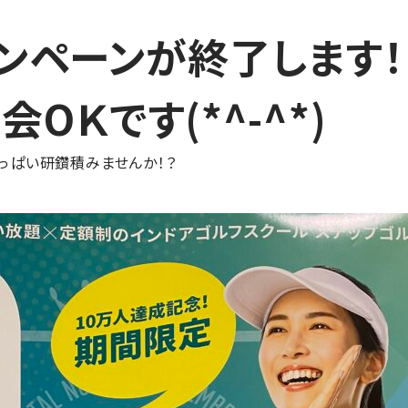
ンペーンが終了します！
OＫです(*^-^*)
っぱい研鑽積みませんか！？