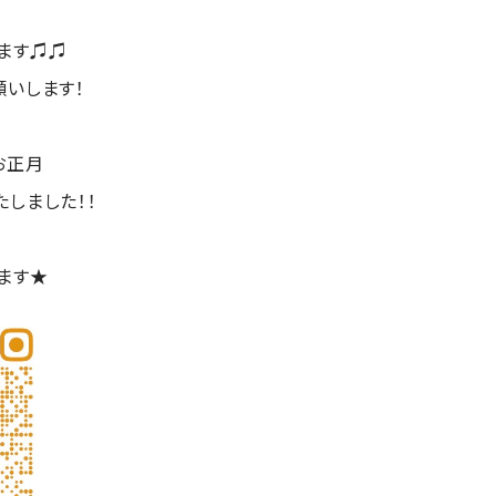
ます♫♫
願いします！
お正月
しました！！
ます★