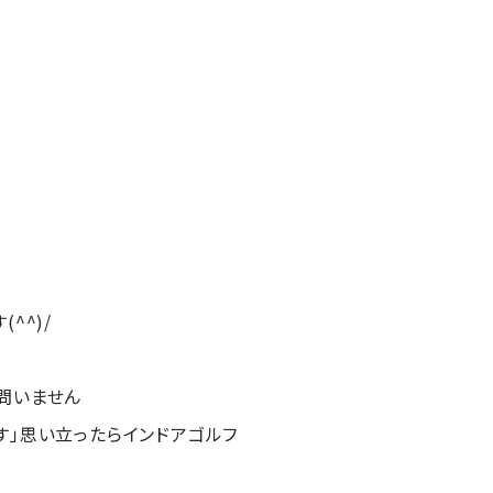
^^)/
問いません
す」思い立ったらインドアゴルフ