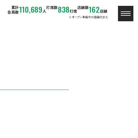
110,689
838
162
累計
打席数
店舗数
人
打席
店舗
会員数
※オープン準備中の店舗を含む