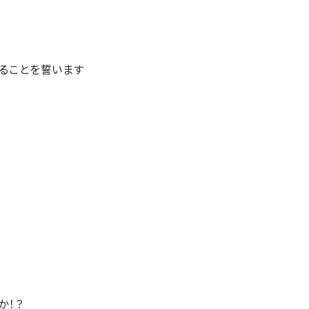
ることを誓います
か！？