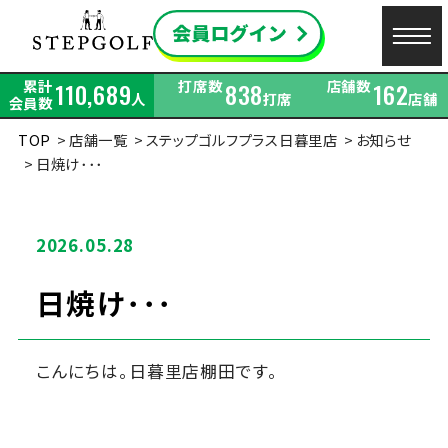
累計
打席数
店舗数
110,689
838
162
人
打席
店舗
会員数
TOP
店舗一覧
ステップゴルフプラス日暮里店
お知らせ
日焼け･･･
2026.05.28
日焼け･･･
こんにちは。日暮里店棚田です。