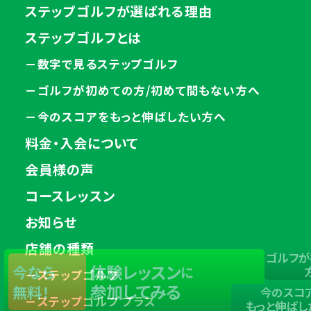
ステップゴルフが選ばれる理由
ステップゴルフとは
－数字で見るステップゴルフ
－ゴルフが初めての方/初めて間もない方へ
－今のスコアをもっと伸ばしたい方へ
料金・入会について
会員様の声
コースレッスン
お知らせ
店舗の種類
ゴルフが
体験レッスン
今なら
に
－ステップゴルフ
参加してみる
無料！
今のスコ
－ステップゴルフ プラス
もっと伸ばし