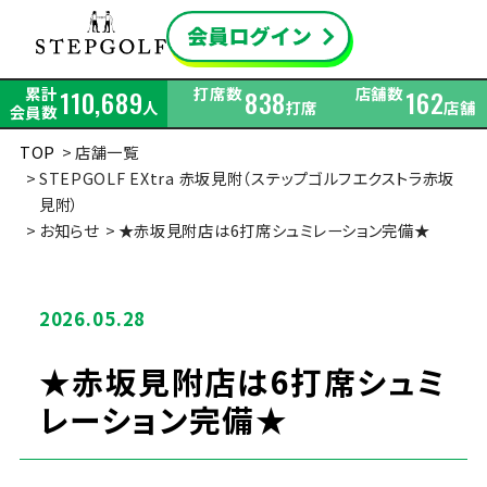
累計
打席数
店舗数
110,689
838
162
人
打席
店舗
会員数
TOP
店舗一覧
STEPGOLF EXtra 赤坂見附（ステップゴルフエクストラ赤坂
見附）
お知らせ
★赤坂見附店は6打席シュミレーション完備★
2026.05.28
★赤坂見附店は6打席シュミ
レーション完備★