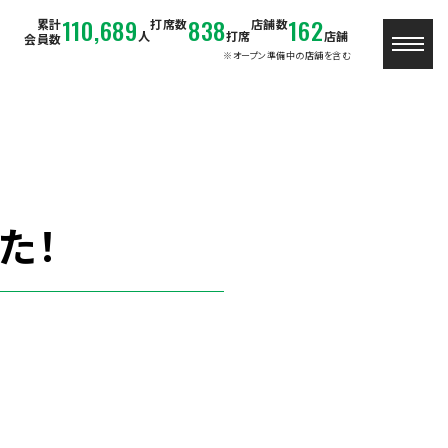
110,689
838
162
累計
打席数
店舗数
人
打席
店舗
会員数
※オープン準備中の店舗を含む
た！