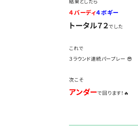
結果としたら
４バーディ
４ボギー
トータル７２
でした
これで
３ラウンド連続パープレー 😎
次こそ
アンダー
で回ります！🔥