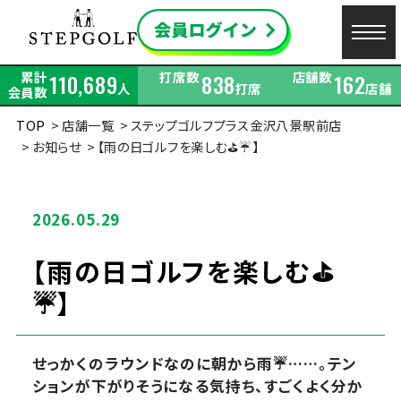
累計
打席数
店舗数
110,689
838
162
人
打席
店舗
会員数
TOP
店舗一覧
ステップゴルフプラス金沢八景駅前店
お知らせ
【雨の日ゴルフを楽しむ⛳️☔️】
2026.05.29
【雨の日ゴルフを楽しむ⛳️
☔️】
せっかくのラウンドなのに朝から雨☔️……。テン
ションが下がりそうになる気持ち、すごくよく分か