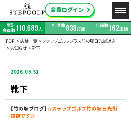
累計
打席数
店舗数
110,689
838
162
人
打席
店舗
会員数
TOP
店舗一覧
ステップゴルフプラス竹の塚日光街道店
お知らせ
靴下
2026.05.31
靴下
【竹の塚ブログ】
☆ステップゴルフ竹の塚日光街
道店です☆