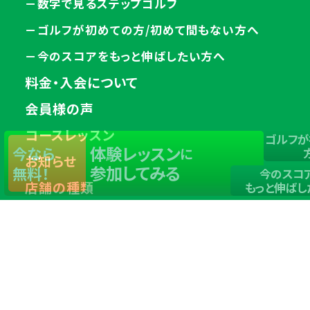
－数字で見るステップゴルフ
－ゴルフが初めての方/初めて間もない方へ
－今のスコアをもっと伸ばしたい方へ
料金・入会について
会員様の声
コースレッスン
ゴルフが
体験レッスン
今なら
に
お知らせ
参加してみる
無料！
今のスコ
店舗の種類
もっと伸ばし
－ステップゴルフ
－ステップゴルフ プラス
－STEPGOLF EXtra
－STEPGOLF PREMIUM