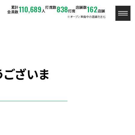
110,689
838
162
累計
打席数
店舗数
人
打席
店舗
会員数
※オープン準備中の店舗を含む
うございま