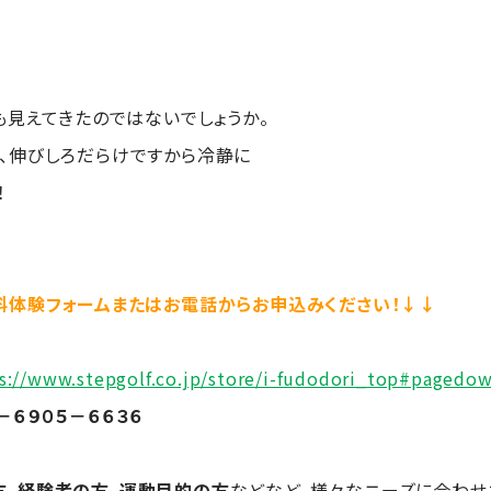
も見えてきたのではないでしょうか。
、伸びしろだらけですから冷静に
！
料体験フォームまたはお電話からお申込みください！↓↓
s://www.stepgolf.co.jp/store/i-fudodori_top#pagedo
－６９０５－６６３６
方
、
経験者の方
、
運動目的の方
などなど、様々なニーズに合わせ