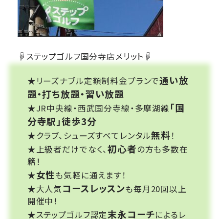
☟ステップゴルフ国分寺店メリット☟
通い放
★リーズナブル定額制料金プランで
題・打ち放題・習い放題
「国
★JR中央線・西武国分寺線・多摩湖線
分寺駅」徒歩3分
無料
★クラブ、シューズすべてレンタル
！
初心者
★上級者だけでなく、
の方も多数在
籍！
女性
★
も気軽に通えます！
コースレッスン
★大人気
も毎月20回以上
開催中！
末永コーチ
★ステップゴルフ認定
によるレ