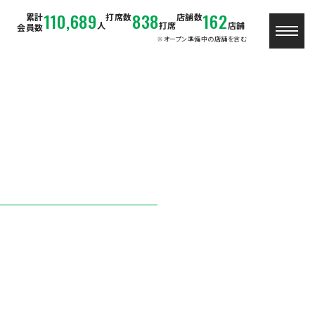
110,689
838
162
累計
打席数
店舗数
人
打席
店舗
会員数
※オープン準備中の店舗を含む