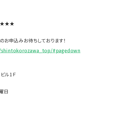
店★★★
ンのお申込みお待ちしております！
jp/shintokorozawa_top/#pagedown
上ビル1Ｆ
水曜日