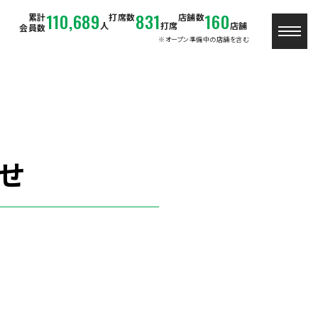
110,689
831
160
累計
打席数
店舗数
人
打席
店舗
会員数
※オープン準備中の店舗を含む
せ