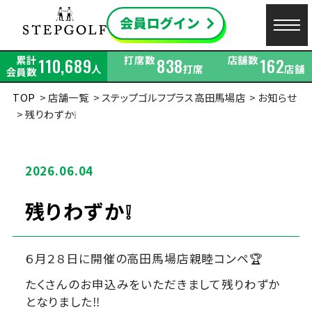
累計
打席数
店舗数
110,689
838
162
人
打席
店舗
会員数
TOP
店舗一覧
ステップゴルフプラス高田馬場店
お知らせ
残りわずか❕
2026.06.04
残りわずか❕
６月２８日に開催の高田馬場店親睦コンペ🏆
たくさんのお申込みをいただきまして残りわずか
となりました‼