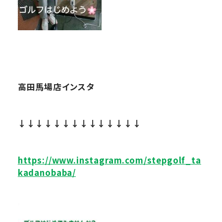
高田馬場店インスタ
↓↓↓↓↓↓↓↓↓↓↓↓↓↓
https://www.instagram.com/stepgolf_ta
kadanobaba/