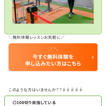
＼無料体験レッスンお気軽に／
このような方はいませんか？？☟☟☟☟☟
〇100切り目指している