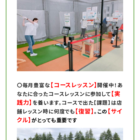
【コースレッスン】
〇毎月豊富な
開催中！あ
【実
なたに合ったコースレッスンに参加して
践力】
を養います。コースで出た【課題
】は店
【
復習】
【サイ
舗レッスン時に何度でも
。
この
クル】
がとっても重要です