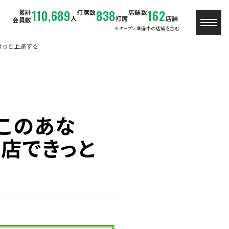
110,689
838
162
累計
打席数
店舗数
人
打席
店舗
会員数
※オープン準備中の店舗を含む
きっと上達する
このあな
町店できっと