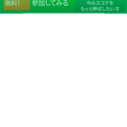
参加してみる
無料！
今のスコアを
もっと伸ばしたい方
店舗一覧
サイトマップ
TOP
店舗を探す
ステップゴルフが選ばれる理由
ステップゴルフとは
－数字で見るステップゴルフ
－ゴルフが初めての方/初めて間もない方へ