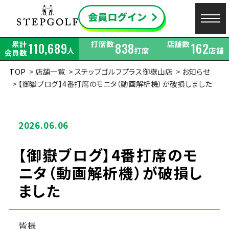
累計
打席数
店舗数
110,689
838
162
人
打席
店舗
会員数
TOP
店舗一覧
ステップゴルフプラス御嶽山店
お知らせ
【御嶽ブログ】4番打席のモニタ（動画解析機）が破損しました
2026.06.06
【御嶽ブログ】4番打席のモ
ニタ（動画解析機）が破損し
ました
皆様