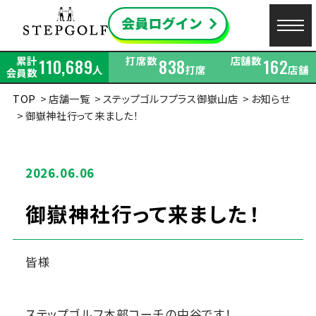
累計
打席数
店舗数
110,689
838
162
人
打席
店舗
会員数
TOP
店舗一覧
ステップゴルフプラス御嶽山店
お知らせ
御嶽神社行って来ました！
2026.06.06
御嶽神社行って来ました！
皆様
ステップゴルフ本部コーチの中谷です！