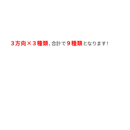
３方向×３種類
９種類
、合計で
となります！