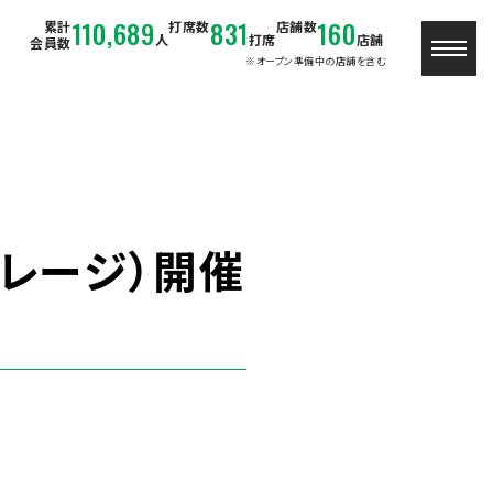
110,689
831
160
累計
打席数
店舗数
人
打席
店舗
会員数
※オープン準備中の店舗を含む
レージ）開催