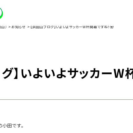
田山）
お知らせ
【浜田山ブログ】いよいよサッカーW杯開幕ですね！⚽
ログ】いよいよサッカーW
の小田です。