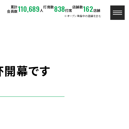
110,689
838
162
累計
打席数
店舗数
人
打席
店舗
会員数
※オープン準備中の店舗を含む
杯開幕です