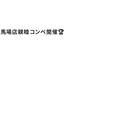
馬場店親睦コンペ開催🏆