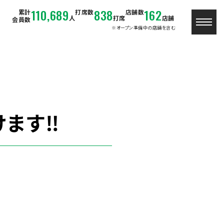
110,689
838
162
累計
打席数
店舗数
人
打席
店舗
会員数
※オープン準備中の店舗を含む
けます‼