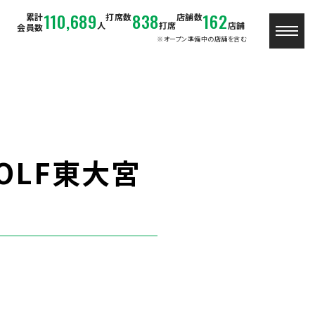
110,689
838
162
累計
打席数
店舗数
人
打席
店舗
会員数
※オープン準備中の店舗を含む
OLF東大宮