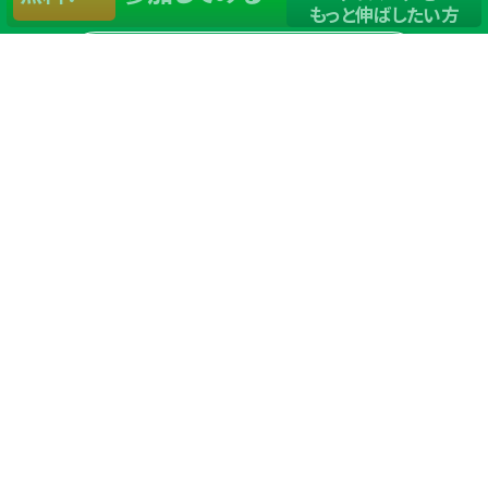
もっと伸ばしたい方
店舗一覧
サイトマップ
TOP
店舗を探す
ステップゴルフが選ばれる理由
ステップゴルフとは
－数字で見るステップゴルフ
－ゴルフが初めての方/初めて間もない方へ