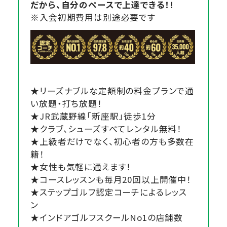
だから、自分のペースで上達できる！！
※入会初期費用は別途必要です
★リーズナブルな定額制の料金プランで通
い放題・打ち放題！
★JR武蔵野線「新座駅」徒歩1分
★クラブ、シューズすべてレンタル無料！
★上級者だけでなく、初心者の方も多数在
籍！
★女性も気軽に通えます！
★コースレッスンも毎月20回以上開催中！
★ステップゴルフ認定コーチによるレッス
ン
★インドアゴルフスクールNo1の店舗数