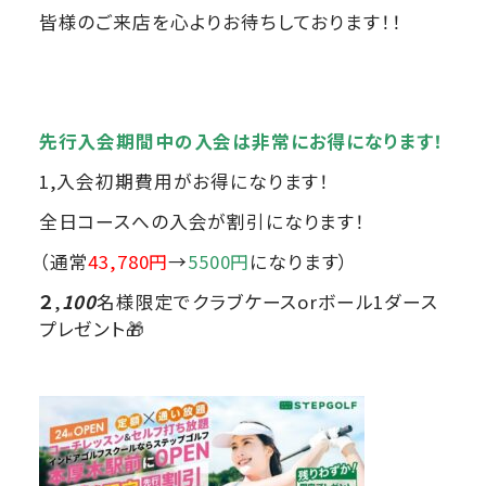
皆様のご来店を心よりお待ちしております！！
先行入会期間中の入会は非常にお得になります！
1,入会初期費用がお得になります！
全日コースへの入会が割引になります！
（通常
43,780円
→
5500円
になります）
２
,
100
名様限定でクラブケースorボール1ダース
プレゼント🎁