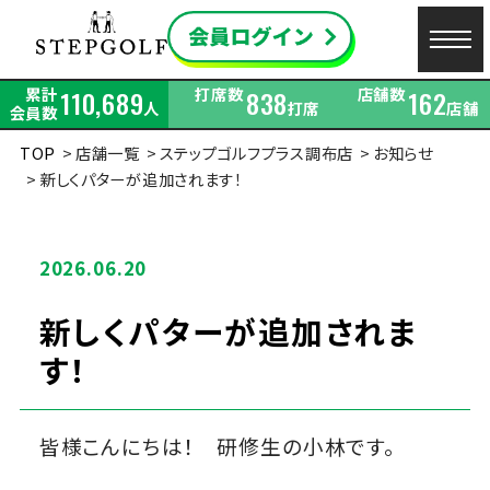
累計
打席数
店舗数
110,689
838
162
人
打席
店舗
会員数
TOP
店舗一覧
ステップゴルフプラス調布店
お知らせ
新しくパターが追加されます！
2026.06.20
新しくパターが追加されま
す！
皆様こんにちは！ 研修生の小林です。