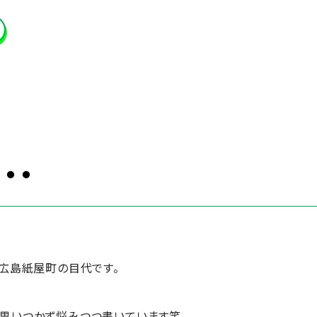
・・
フ広島紙屋町の目代です。
思いつかず悩みつつ書いています笑