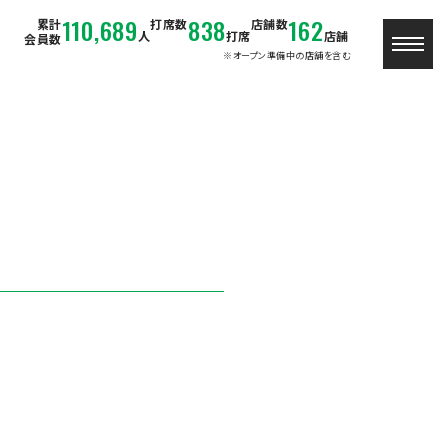
110,689
838
162
累計
打席数
店舗数
人
打席
店舗
会員数
※オープン準備中の店舗を含む