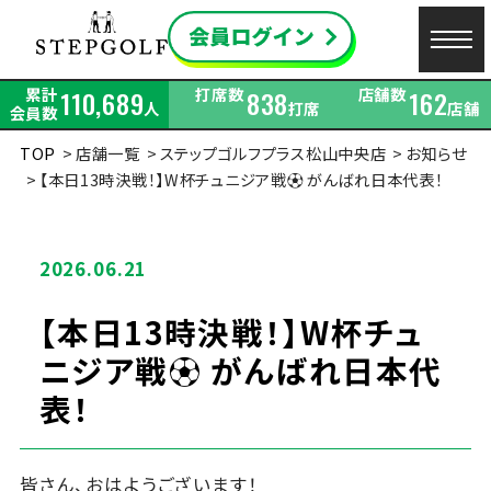
累計
打席数
店舗数
110,689
838
162
人
打席
店舗
会員数
TOP
店舗一覧
ステップゴルフプラス松山中央店
お知らせ
【本日13時決戦！】W杯チュニジア戦⚽ がんばれ日本代表！
2026.06.21
【本日13時決戦！】W杯チュ
ニジア戦⚽ がんばれ日本代
表！
皆さん、おはようございます！