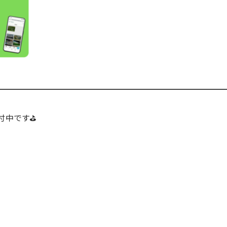
付中です⛳
。