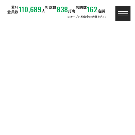
110,689
838
162
累計
打席数
店舗数
人
打席
店舗
会員数
※オープン準備中の店舗を含む