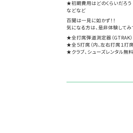
★初期費用はどのくらいだろう
などなど
百聞は一見に如かず！！
気になる方は、是非体験してみ
★全打席弾道測定器（GTRAK
★全５打席（内、左右打席１打席
★クラブ、シューズレンタル無