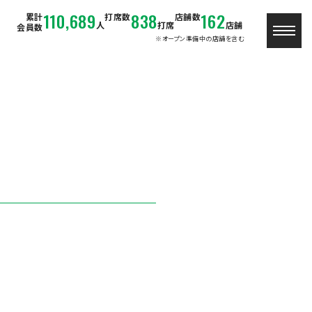
110,689
838
162
累計
打席数
店舗数
人
打席
店舗
会員数
※オープン準備中の店舗を含む