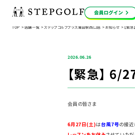
TOP
店舗一覧
ステップゴルフプラス蒲田駅西口店
お知らせ
【緊急
2026.06.26
【緊急】 6/
会員の皆さま
6月27日(土)
は
台風7号
の接近
レッスンをお休み
させていただ