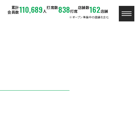
110,689
838
162
累計
打席数
店舗数
人
打席
店舗
会員数
※オープン準備中の店舗を含む