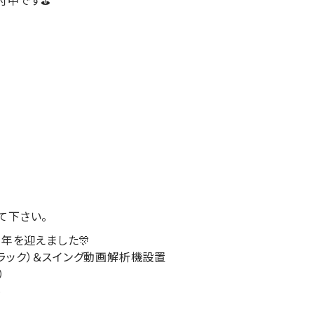
付中です⛳
。
て下さい。
周年を迎えました🎊
ラック）＆スイング動画解析機設置
）
料