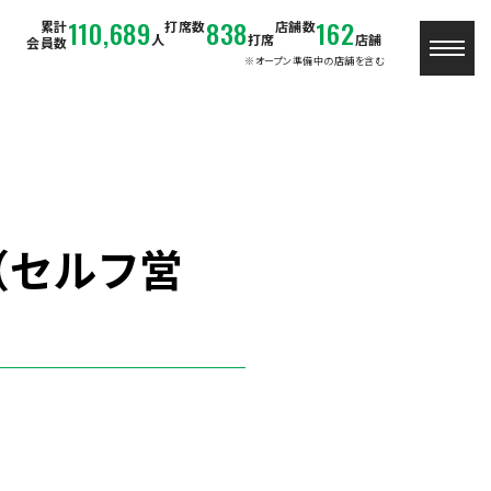
110,689
838
162
累計
打席数
店舗数
人
打席
店舗
会員数
※オープン準備中の店舗を含む
（セルフ営