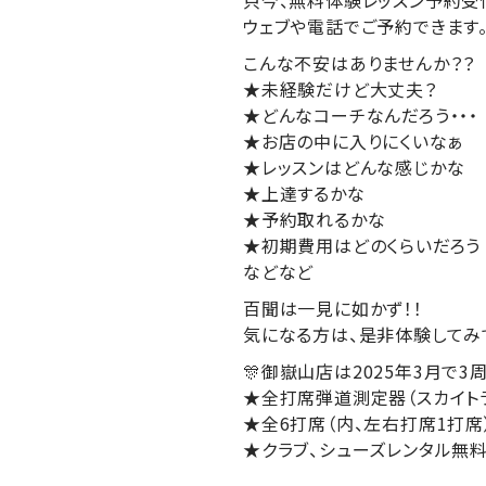
只今、無料体験レッスン予約受
ウェブや電話でご予約できます
こんな不安はありませんか？？
★未経験だけど大丈夫？
★どんなコーチなんだろう・・・
★お店の中に入りにくいなぁ
★レッスンはどんな感じかな
★上達するかな
★予約取れるかな
★初期費用はどのくらいだろう
などなど
百聞は一見に如かず！！
気になる方は、是非体験してみ
🎊御嶽山店は2025年3月で3
★全打席弾道測定器（スカイト
★全6打席（内、左右打席1打席
★クラブ、シューズレンタル無