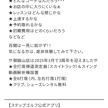
★どんなコーチなんだろう・・・
★お店の中に入りにくいなぁ
★レッスンはどんな感じかな
★上達するかな
★予約取れるかな
★初期費用はどのくらいだろう
などなど
百聞は一見に如かず！！
気になる方は、是非体験してみて下さい。
🎊御嶽山店は2025年3月で3周年を迎えました🎊
★全打席弾道測定器（スカイトラック）＆スイング
動画解析機設置
★全6打席（内、左右打席1打席）
★クラブ、シューズレンタル無料
【ステップゴルフ公式アプリ】