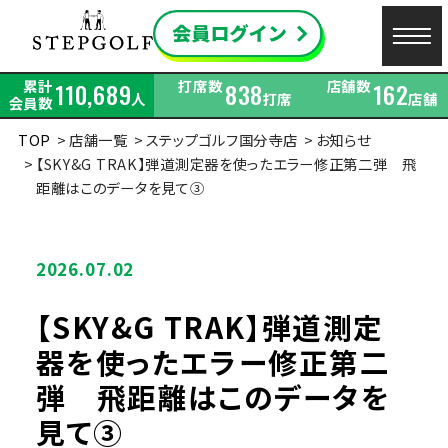
累計
打席数
店舗数
110,689
838
162
人
打席
店舗
会員数
TOP
店舗一覧
ステップゴルフ国分寺店
お知らせ
【SKY&G TRAK】弾道測定器を使ったエラー修正第二弾 飛
距離はこのデータを見て③
2026.07.02
【SKY&G TRAK】弾道測定
器を使ったエラー修正第二
弾 飛距離はこのデータを
見て③