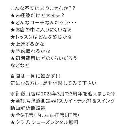
こんな不安はありませんか？？
★未経験だけど大丈夫？
★どんなコーチなんだろう・・・
★お店の中に入りにくいなぁ
★レッスンはどんな感じかな
★上達するかな
★予約取れるかな
★初期費用はどのくらいだろう
などなど
百聞は一見に如かず！！
気になる方は、是非体験してみて下さい。
🎊御嶽山店は2025年3月で3周年を迎えました🎊
★全打席弾道測定器（スカイトラック）＆スイング
動画解析機設置
★全6打席（内、左右打席1打席）
★クラブ、シューズレンタル無料