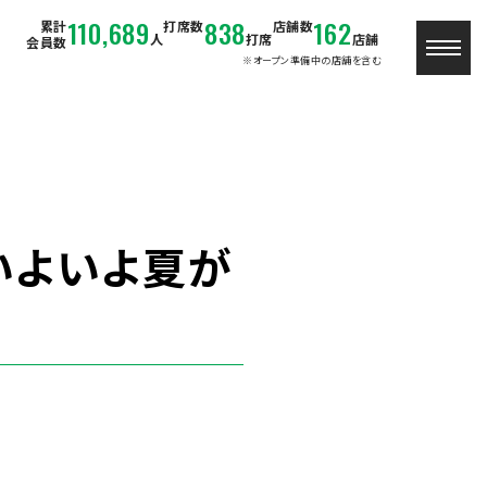
110,689
838
162
累計
打席数
店舗数
人
打席
店舗
会員数
※オープン準備中の店舗を含む
いよいよ夏が