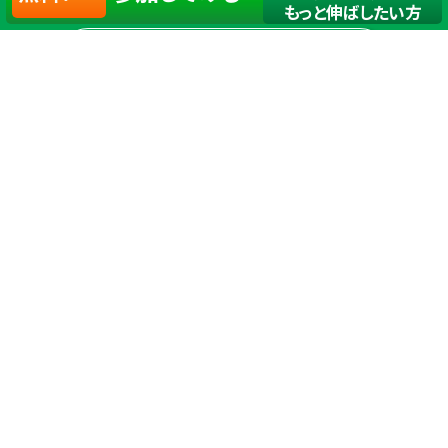
もっと伸ばしたい方
店舗一覧
サイトマップ
TOP
店舗を探す
ステップゴルフが選ばれる理由
ステップゴルフとは
－数字で見るステップゴルフ
－ゴルフが初めての方/初めて間もない方へ