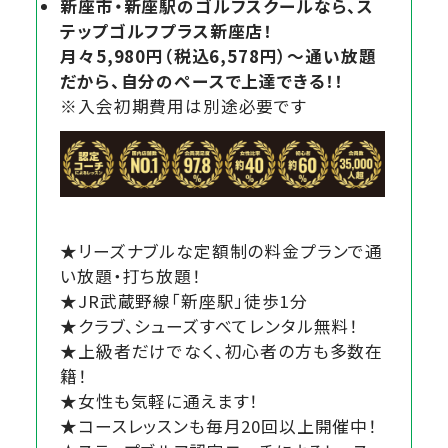
新座市・新座駅のゴルフスクールなら、ス
テップゴルフプラス新座店！
月々5,980円（税込6,578円）～通い放題
だから、自分のペースで上達できる！！
※入会初期費用は別途必要です
★リーズナブルな定額制の料金プランで通
い放題・打ち放題！
★JR武蔵野線「新座駅」徒歩1分
★クラブ、シューズすべてレンタル無料！
★上級者だけでなく、初心者の方も多数在
籍！
★女性も気軽に通えます！
★コースレッスンも毎月20回以上開催中！