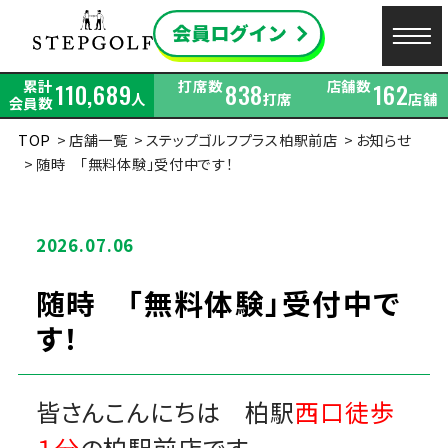
累計
打席数
店舗数
110,689
838
162
人
打席
店舗
会員数
TOP
店舗一覧
ステップゴルフプラス柏駅前店
お知らせ
随時 「無料体験」受付中です！
2026.07.06
随時 「無料体験」受付中で
す！
皆さんこんにちは 柏駅
西口徒歩
１分
の柏駅前店です