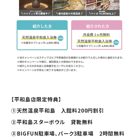
【平和島店限定特典】
①
天然温泉平和島 入館料200円割引
②
平和島スターボウル 貸靴無料
③BIGFUN
駐車場、パーク3駐車場 2時間無料