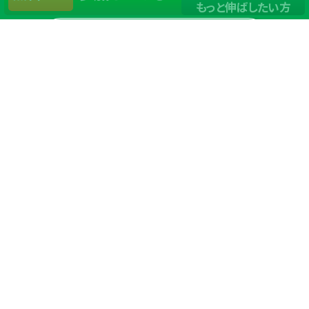
もっと伸ばしたい方
店舗一覧
サイトマップ
TOP
店舗を探す
ステップゴルフが選ばれる理由
ステップゴルフとは
－数字で見るステップゴルフ
－ゴルフが初めての方/初めて間もない方へ