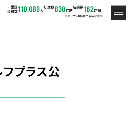
110,689
838
162
累計
打席数
店舗数
人
打席
店舗
会員数
※オープン準備中の店舗を含む
ルフプラス公