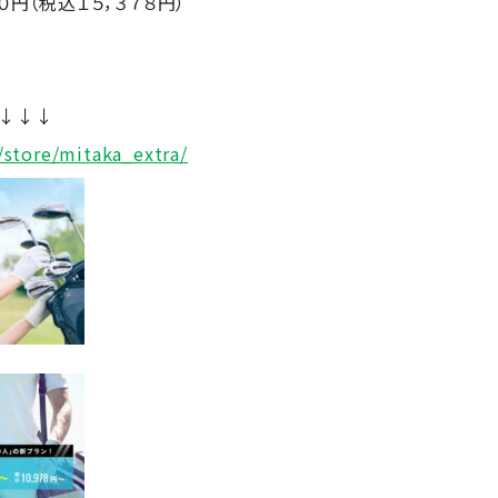
０円（税込１５，３７８円）
い↓↓↓
/store/mitaka_extra/