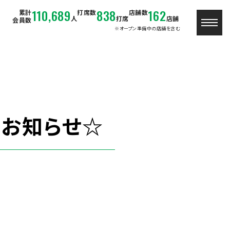
110,689
838
162
累計
打席数
店舗数
人
打席
店舗
会員数
※オープン準備中の店舗を含む
のお知らせ☆