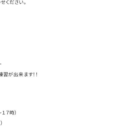
せください。
ー
練習が出来ます！！
～１７時）
円）