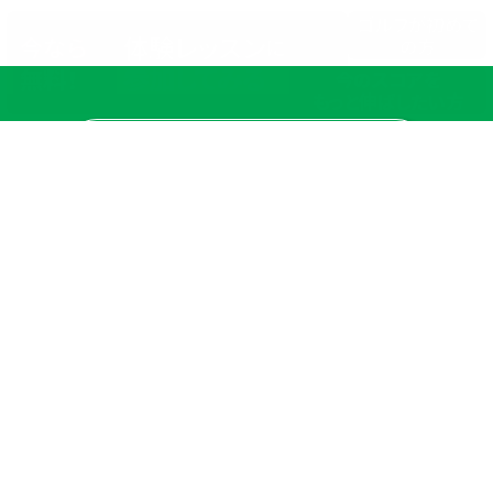
ゴルフが初めて
体験レッスン
今なら
に
の方
参加してみる
無料！
今のスコアを
もっと伸ばしたい方
店舗一覧
サイトマップ
TOP
店舗を探す
ステップゴルフが選ばれる理由
ステップゴルフとは