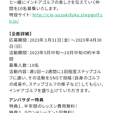
と⼀緒にインドアゴルフの楽しさを伝えていく仲
間を10名募集いたします。
特設サイト：
http://cio-suzukifuku.stepgolf.c
o.jp/
【企画詳細】
応募期間：2023年３⽉31⽇（⾦）〜2023年4⽉30
⽇（⽇）
活動期間：2023年5⽉中旬〜10⽉中旬の約半年
間
募集⼈数：10名
活動内容：週1回〜2週間に1回程度ステップゴル
フに通い、その活動をSNSで投稿（⾃⾝のゴルフ
の成⻑や、ステップゴルフの様⼦など）してもらい、
インドアゴルフを盛り上げていただきます。
アンバサダー特典
特典１．半年間のレッスン費⽤無料！
特典２．ラウンドレッスン１回無料！